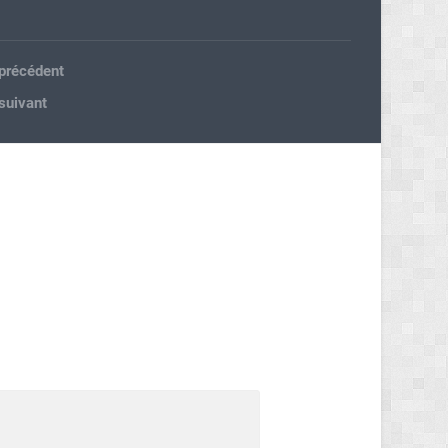
 précédent
 suivant