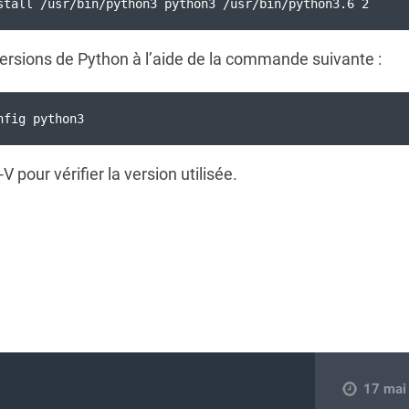
stall /usr/bin/python3 python3 /usr/bin/python3.6 2
 versions de Python à l’aide de la commande suivante :
nfig python3
pour vérifier la version utilisée.
17 mai