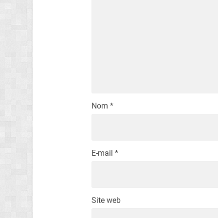
Nom
*
E-mail
*
Site web