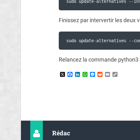
sudo update-alternatives --in
Finissez par intervertir les deux
sudo update-alternatives --co
Relancez la commande python3 -V 
X
Facebook
LinkedIn
WhatsApp
Messenger
Reddit
Email
Copy
Link
Rédac