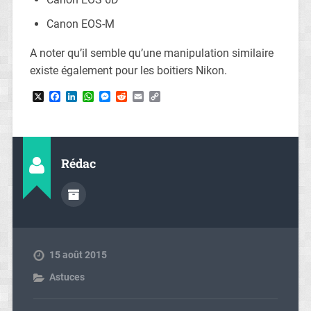
Canon EOS-M
A noter qu’il semble qu’une manipulation similaire
existe également pour les boitiers Nikon.
X
Facebook
LinkedIn
WhatsApp
Messenger
Reddit
Email
Copy
Link
Rédac
15 août 2015
Astuces