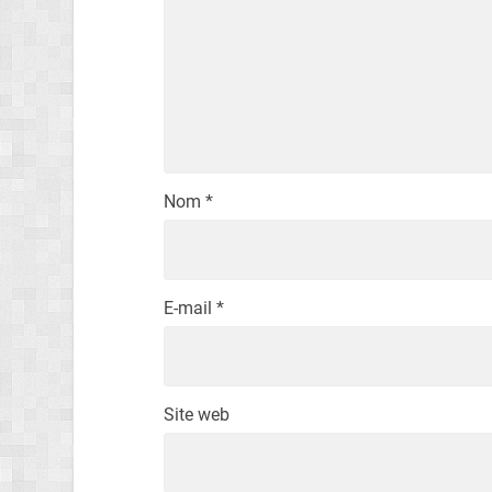
Nom
*
E-mail
*
Site web