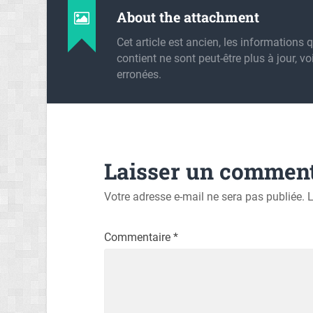
About the attachment
Cet article est ancien, les informations q
contient ne sont peut-être plus à jour, vo
erronées.
Laisser un comment
Votre adresse e-mail ne sera pas publiée.
L
Commentaire
*