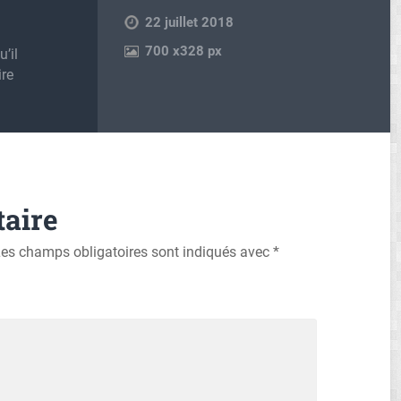
22 juillet 2018
700
x
328 px
u’il
ire
aire
es champs obligatoires sont indiqués avec
*