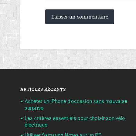
ARTICLES RÉCENTS
Acheter un iPhone d’occasion sans mauvaise
surprise
Les critères essentiels pour choisir son vélo
électrique
Utiliser Samsung Notes sur un PC