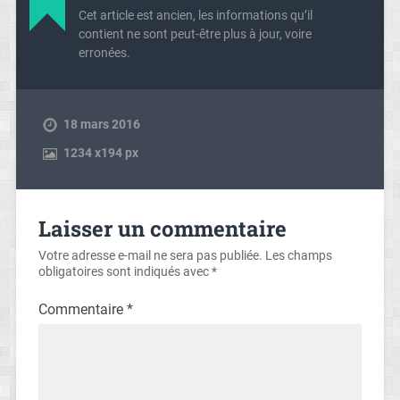
Cet article est ancien, les informations qu’il
contient ne sont peut-être plus à jour, voire
erronées.
18 mars 2016
1234
x
194 px
Laisser un commentaire
Votre adresse e-mail ne sera pas publiée.
Les champs
obligatoires sont indiqués avec
*
Commentaire
*