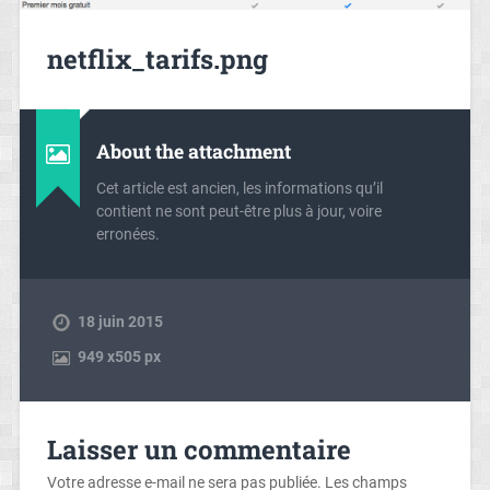
netflix_tarifs.png
About the attachment
Cet article est ancien, les informations qu’il
contient ne sont peut-être plus à jour, voire
erronées.
18 juin 2015
949
x
505 px
Laisser un commentaire
Votre adresse e-mail ne sera pas publiée.
Les champs