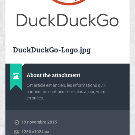
DuckDuckGo-Logo.jpg
About the attachment
Cet article est ancien, les informations qu’il
contient ne sont peut-être plus à jour, voire
erronées.
19 novembre 2015
1280
x
1024 px