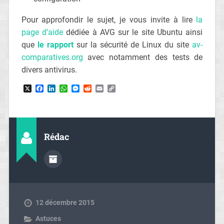
Pour approfondir le sujet, je vous invite à lire
la
page d’aide
dédiée à AVG sur le site Ubuntu ainsi
que
le rapport
sur la sécurité de Linux du site
av-
comparatives.org
avec notamment des tests de
divers antivirus.
X
Facebook
LinkedIn
WhatsApp
Messenger
Reddit
Email
Copy
Link
Rédac
12 décembre 2015
Astuces