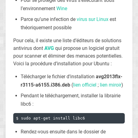
Pour se protéger des virus s’executant sous
l’environnement
Wine
Parce qu’une infection de
virus sur Linux
est
théoriquement possible
Pour cela, il existe une liste d’éditeurs de solutions
antivirus dont
AVG
qui propose un logiciel gratuit
pour scanner et éliminer des menaces potentielles.
Voici la procédure d’installation pour Ubuntu :
Télécharger le fichier d’installation
avg2013flx-
r3115-a6155.i386.deb
(
lien officiel
;
lien miroir
)
Pendant le téléchargement, installer la librairie
libc6 :
$ sudo apt-get install libc6
Rendez-vous ensuite dans le dossier de