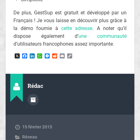
De plus, GestSup est gratuit et développé par un
Français ! Je vous laisse en découvrir plus grâce à
la démo fournie à
cette adresse
. A noter qu’il
dispose également d’
une communauté
d’utilisateurs francophones assez importante.
X
Facebook
LinkedIn
WhatsApp
Messenger
Reddit
Email
Copy
Link
Rédac
15 février 2015
Réseau