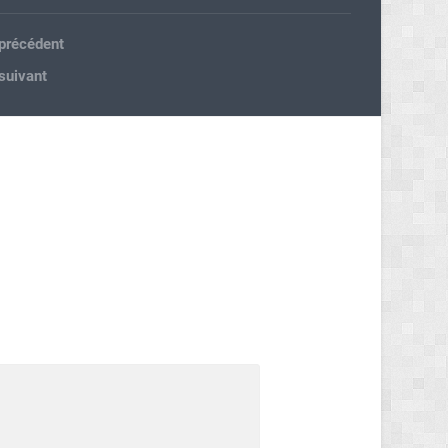
 précédent
 suivant