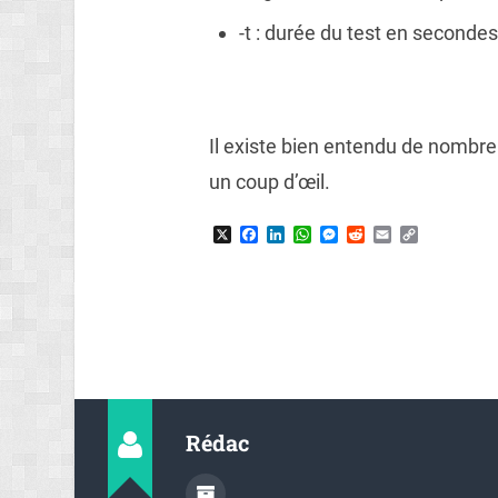
-t : durée du test en seconde
Il existe bien entendu de nombre
un coup d’œil.
X
Facebook
LinkedIn
WhatsApp
Messenger
Reddit
Email
Copy
Link
Rédac