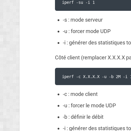
iperf -su -i 1
-s : mode serveur
-u : forcer mode UDP
-i : générer des statistiques 
Côté client (remplacer X.X.X.X pa
iperf -c X.X.X.X -u -b 2M -i 
-c : mode client
-u : forcer le mode UDP
-b : définir le débit
-i : générer des statistiques 