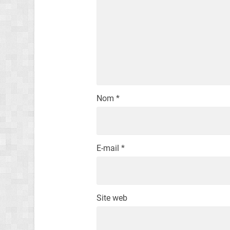
Nom
*
E-mail
*
Site web